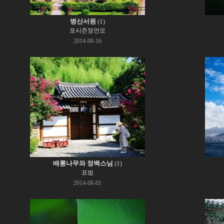
병산서원
(1)
포시즌정언모
2014-08-16
배롱나무와 정백스님
(1)
표범
2014-08-01