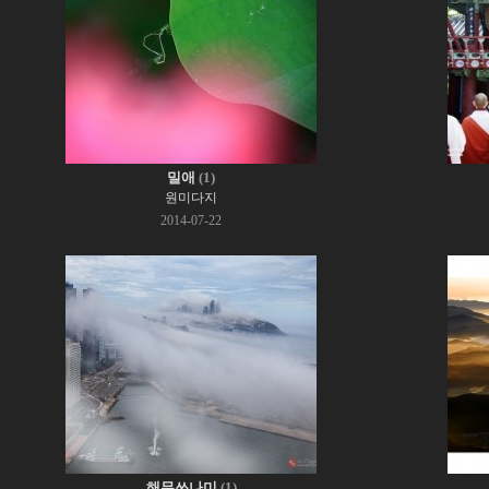
밀애
(1)
원미다지
2014-07-22
해무쓰나미
(1)