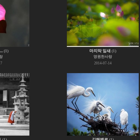
.
(1)
마지막 잎새
(1)
랑
영원한사랑
17
2014-07-14
도
(1)
김해백로
(1)