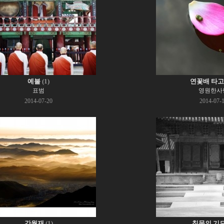
예불
(1)
연꽃배 타고..
표범
영원한사
2014-07-20
2014-07-
간월재
(1)
침묵의 기