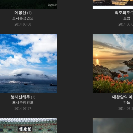
메봉산
(1)
백조의호
포시즌정언모
표범
2014-08-08
2014-08-
봉래산해무
(1)
대왕암의 아
포시즌정언모
찬놀
2014-07-27
2014-07-