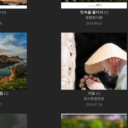
수
(1)
빗속을 둘이서
(1)
영원한사랑
08
2014-08-02
침
(1)
기도
(1)
포시즌정언모
25
2014-07-24