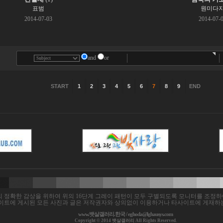
표범
원미다
2014-07-03
2014-07-
and
or
START
1
2
3
4
5
6
7
8
9
END
 정확한 감상을 위하여 위의 16단계 그레이 패턴이 모두 구별되도록 모니터를 조정하
이트에 게시된 모든 사진과 글은 저작권자와 상의없이 이용하거나 타사이트에 게재하는
www.뱃살갤러리.한국 /
eghoda@lghausys.com
Copyright © 2014 뱃살갤러리 All Rights Reserved.